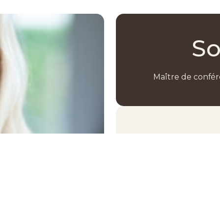
So
Maître de confére